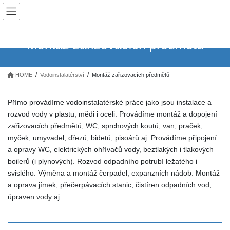
Skip
Skip
Instalatér Hradec Králové
to
to
the
the
content
Navigation
Montáž zařizovacích předmětů
HOME
Vodoinstalatérství
Montáž zařizovacích předmětů
Přímo provádíme vodoinstalatérské práce jako jsou instalace a
rozvod vody v plastu, mědi i oceli. Provádíme montáž a dopojení
zařizovacích předmětů, WC, sprchových koutů, van, praček,
myček, umyvadel, dřezů, bidetů, pisoárů aj. Provádíme připojení
a opravy WC, elektrických ohřívačů vody, beztlakých i tlakových
boilerů (i plynových). Rozvod odpadního potrubí ležatého i
svislého. Výměna a montáž čerpadel, expanzních nádob. Montáž
a oprava jímek, přečerpávacích stanic, čistíren odpadních vod,
úpraven vody aj.