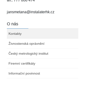
tel.: 777 808 474
jansmetana@instalaterhk.cz
O nás
Kontakty
Živnostenská oprávnění
Český metrologický institut
Firemní certifikáty
Informační povinnost