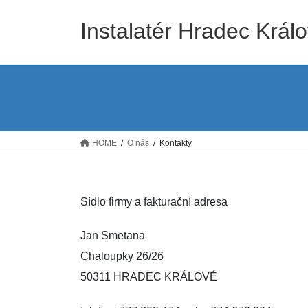
Skip
Skip
to
to
Instalatér Hradec Král
the
the
content
Navigation
HOME
O nás
Kontakty
Sídlo firmy a fakturační adresa
Jan Smetana
Chaloupky 26/26
50311 HRADEC KRÁLOVÉ