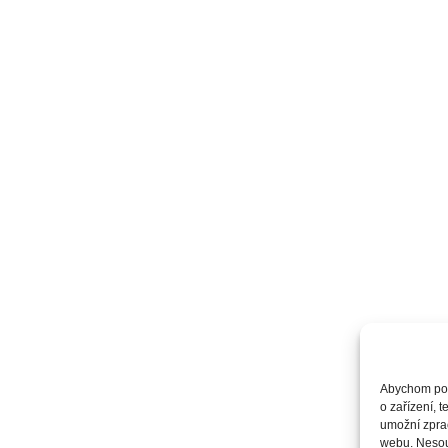
Abychom posk
o zařízení, 
umožní zprac
webu. Nesouh