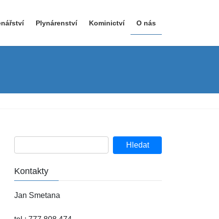
nářství
Plynárenství
Kominictví
O nás
Kontakty
Jan Smetana