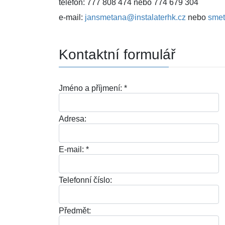
telefon: 777 808 474 nebo 774 679 304
e-mail:
jansmetana@instalaterhk.cz
nebo
sme
Kontaktní formulář
Jméno a příjmení:
*
Adresa:
E-mail:
*
Telefonní číslo:
Předmět: